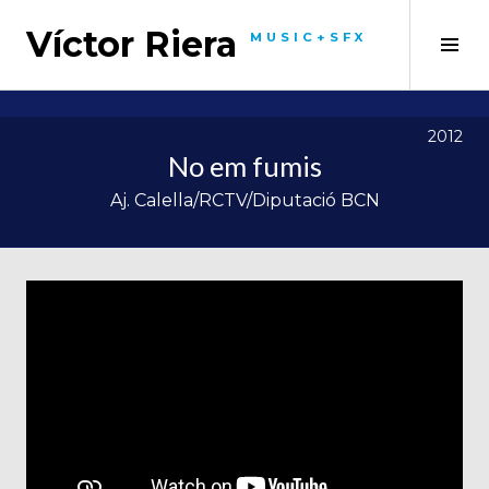
Skip
Víctor Riera
to
MUSIC+SFX
Tog
content
Sid
2012
No em fumis
Aj. Calella/RCTV/Diputació BCN